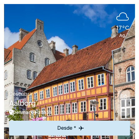
17°C
Ag.
Descubrir
Aalborg
Denmark
23h35
Desde *