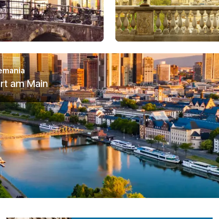
emania
rt am Main