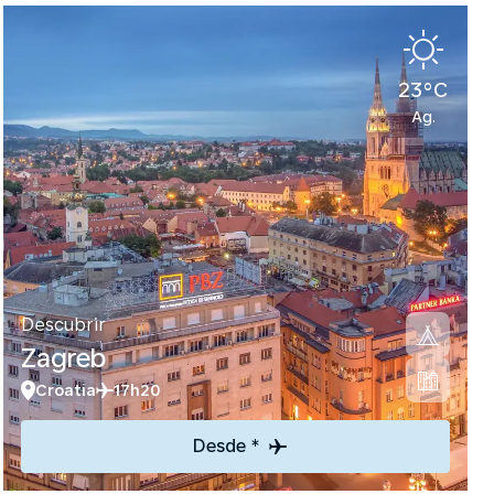
23°C
Ag.
Descubrir
Zagreb
Croatia
17h20
Desde *