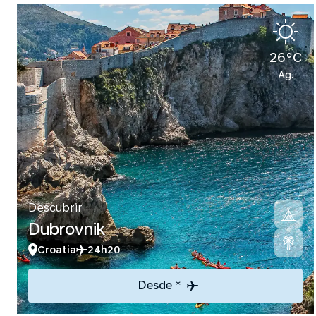
26°C
Ag.
Descubrir
Dubrovnik
Croatia
24h20
Desde *