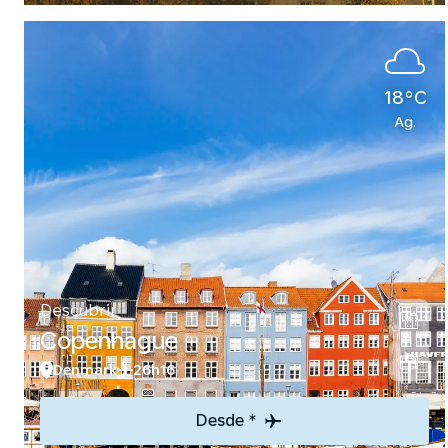
18°C
Ag.
Descubrir
Copenhague
Denmark
26h16
Desde *