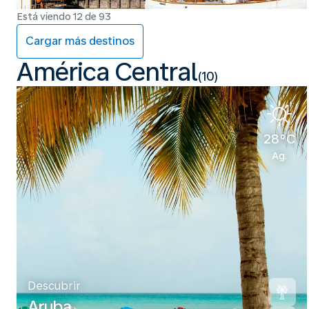
Está viendo 12 de 93
Cargar más destinos
América Central
(10)
28°C
Ag.
Descubrir
Aruba