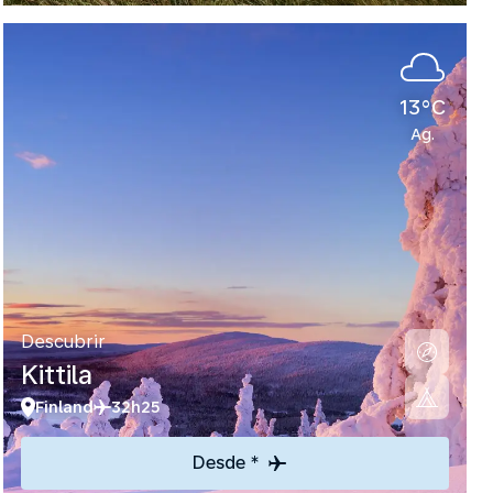
13°C
Ag.
Descubrir
Kittila
Finland
32h25
Desde *