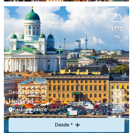
17°C
Ag.
Descubrir
Helsinki
Finland
24h20
Desde *