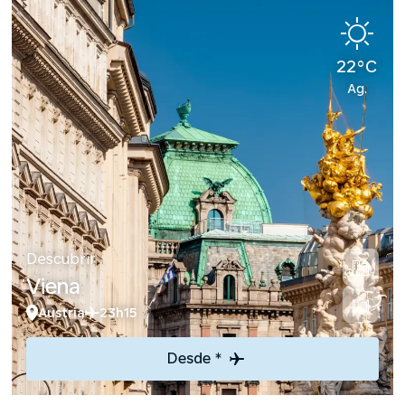
22°C
Ag.
Descubrir
Viena
Austria
23h15
Desde *