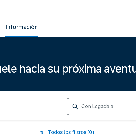
Información
ele hacia su próxima avent
Con
llegada
a
Todos los filtros (0)