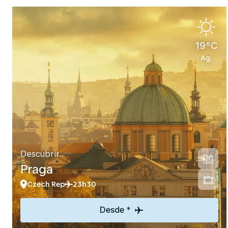
19°C
Ag.
Descubrir
Praga
Czech Rep
23h30
Desde *