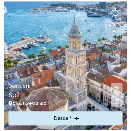
25°C
Ag.
Descubrir
Split
Croatia
23h50
Desde *