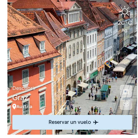
20°C
Ag.
Descubrir
Graz
Austria
Reservar un vuelo