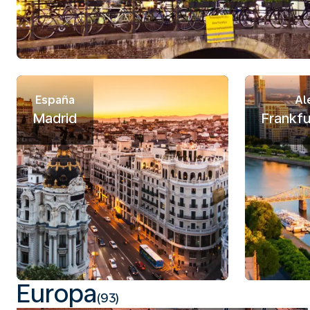
España
Al
Madrid
Frankfu
Europa
(93)