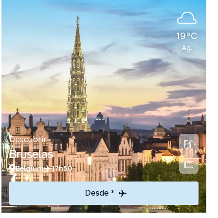
19°C
Ag.
Descubrir
Bruselas
Belgium
17h50
Desde *