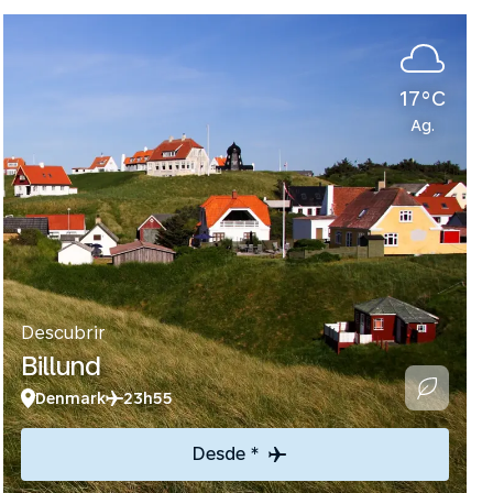
17°C
Ag.
Descubrir
Billund
Denmark
23h55
Desde *