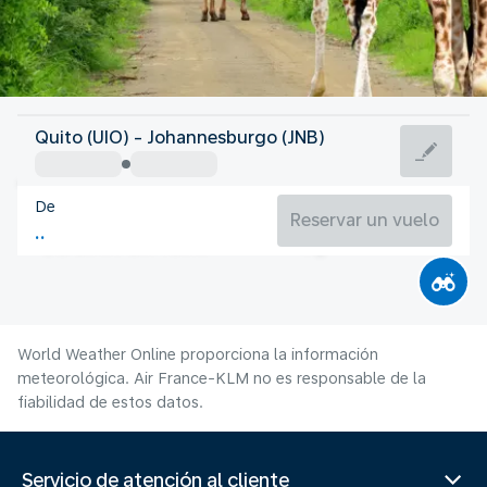
Sudáfrica
Quito (UIO) - Johannesburgo (JNB)
Johannesburgo
De
15°C
Sudáfrica
Reservar un vuelo
Duración del vuelo
Ag.
World Weather Online proporciona la información
meteorológica. Air France-KLM no es responsable de la
fiabilidad de estos datos.
Servicio de atención al cliente