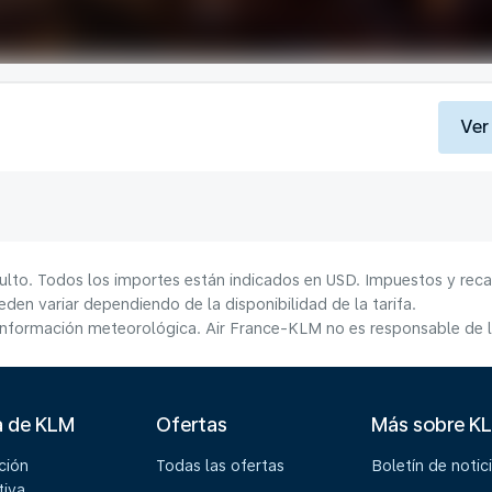
Ver
ulto. Todos los importes están indicados en USD. Impuestos y reca
den variar dependiendo de la disponibilidad de la tarifa.
información meteorológica. Air France-KLM no es responsable de la
a de KLM
Ofertas
Más sobre K
ción
Todas las ofertas
Boletín de notic
tiva