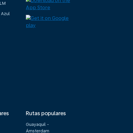
KLM
 Azul
ares
Rutas populares
Guayaquil -
Ámsterdam