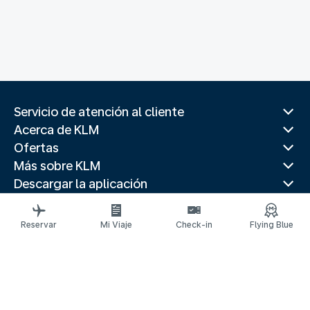
Servicio de atención al cliente
Acerca de KLM
Ofertas
Más sobre KLM
Descargar la aplicación
Páginas web relacionadas
Guías de viaje
Reservar
Mi Viaje
Check-in
Flying Blue
Mejores destinos
Países populares
Rutas populares