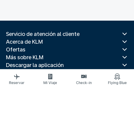
Servicio de atención al cliente
Acerca de KLM
Ofertas
Más sobre KLM
Descargar la aplicación
Páginas web relacionadas
Guías de viaje
Reservar
Mi Viaje
Check-in
Flying Blue
Mejores destinos
Países populares
Rutas populares
Información legal
Declaración de privacidad