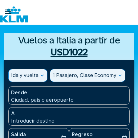

Vuelos a Italia a partir de
USD1022
Ida y vuelta
expand_more
1 Pasajero, Clase Economy
expand_more
Desde
Ciudad, país o aeropuerto
A
Introducir destino
Salida
Regreso