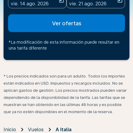
today
today
fc-booking-departure-date-aria-label
fc-booking-return-date-ari
vie. 14 ago. 2026
vie. 21 ago. 2026
Ver ofertas
*La modificación de esta información puede resultar en
una tarifa diferente
* Los precios indicados son para un adulto. Todos los importes
están indicados en USD. Impuestos y recargos incluidos. No se
aplican gastos de gestión. Los precios mostrados pueden variar
dependiendo de la disponibilidad de la tarifa. Las tarifas que se
muestran se han obtenido en las últimas 48 horas y es posible
que ya no estén disponibles en el momento de la reserva.
Inicio
Vuelos
A Italia