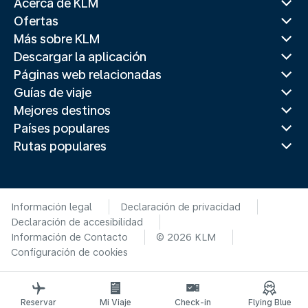
Acerca de KLM
Ofertas
Más sobre KLM
Descargar la aplicación
Páginas web relacionadas
Guías de viaje
Mejores destinos
Países populares
Rutas populares
Información legal
Declaración de privacidad
Declaración de accesibilidad
Información de Contacto
© 2026 KLM
Configuración de cookies
Reservar
Mi Viaje
Check-in
Flying Blue