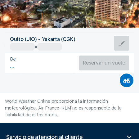
Indonesia
Quito (UIO) - Yakarta (CGK)
Yakarta
De
28°C
Indonesia
Reservar un vuelo
Duración del vuelo
Ag.
World Weather Online proporciona la información
meteorológica. Air France-KLM no es responsable de la
fiabilidad de estos datos.
Servicio de atención al cliente