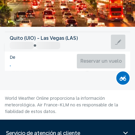
Estados Unidos de América
Quito (UIO) - Las Vegas (LAS)
Las Vegas
De
32°C
Estados Unidos de América
Reservar un vuelo
Duración del vuelo
Ag.
World Weather Online proporciona la información
meteorológica. Air France-KLM no es responsable de la
fiabilidad de estos datos.
Servicio de atención al cliente