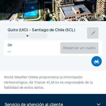
Chile
Quito (UIO) - Santiago de Chile (SCL)
Santiago de Chile
De
12°C
Chile
Reservar un vuelo
Duración del vuelo
Ag.
World Weather Online proporciona la información
meteorológica. Air France-KLM no es responsable de la
fiabilidad de estos datos.
Servicio de atención al cliente