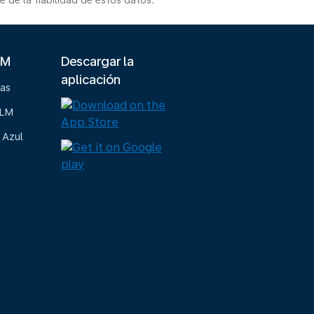
de la fiabilidad de estos datos.
LM
Descargar la
aplicación
ias
KLM
 Azul