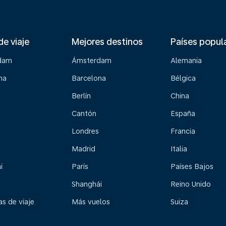
de viaje
Mejores destinos
Países popul
dam
Ámsterdam
Alemania
na
Barcelona
Bélgica
Berlín
China
Cantón
España
Londres
Francia
Madrid
Italia
i
París
Países Bajos
Shanghái
Reino Unido
s de viaje
Más vuelos
Suiza