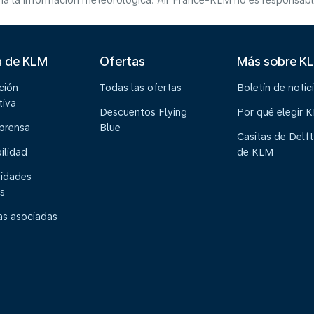
a la información meteorológica. Air France-KLM no es responsable 
a de KLM
Ofertas
Más sobre K
ción
Todas las ofertas
Boletín de notic
tiva
Descuentos Flying
Por qué elegir 
 prensa
Blue
Casitas de Delft
ilidad
de KLM
idades
s
s asociadas