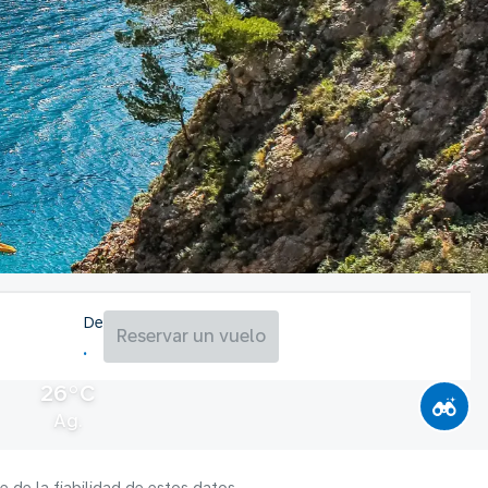
De
Reservar un vuelo
26°C
Ag.