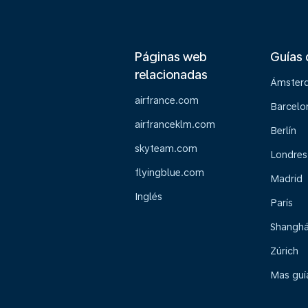
Páginas web
Guías 
relacionadas
Ámster
airfrance.com
Barcelo
airfranceklm.com
Berlín
skyteam.com
Londres
flyingblue.com
Madrid
Inglés
París
Shanghá
Zúrich
Mas guía