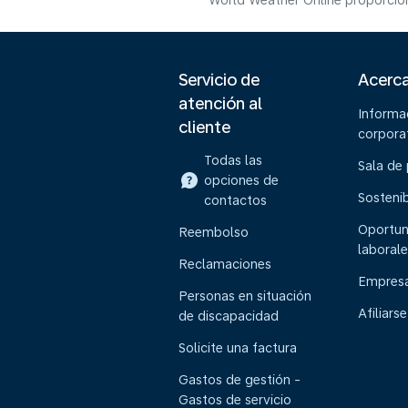
World Weather Online proporcion
Servicio de
Acerc
atención al
Informa
cliente
corpora
Todas las
Sala de
opciones de
Sostenib
contactos
Oportun
Reembolso
laborale
Reclamaciones
Empresa
Personas en situación
Afiliarse
de discapacidad
Solicite una factura
Gastos de gestión -
Gastos de servicio