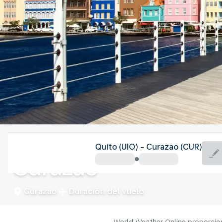
Curazao
Quito (UIO) - Curazao (CUR)
Curazao
Curazao
Duración del vuelo