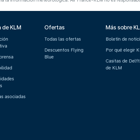
a la información meteorológica. Air France-KLM no es responsable 
a de KLM
Ofertas
Más sobre K
ción
Todas las ofertas
Boletín de notic
tiva
Descuentos Flying
Por qué elegir 
 prensa
Blue
Casitas de Delft
ilidad
de KLM
idades
s
s asociadas