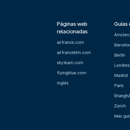
Páginas web
Guías 
relacionadas
Ámster
airfrance.com
Barcelo
airfranceklm.com
Berlín
skyteam.com
Londres
flyingblue.com
Madrid
Inglés
París
Shanghá
Zúrich
Mas guía