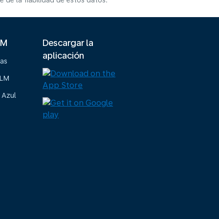
de la fiabilidad de estos datos.
LM
Descargar la
aplicación
ias
KLM
 Azul