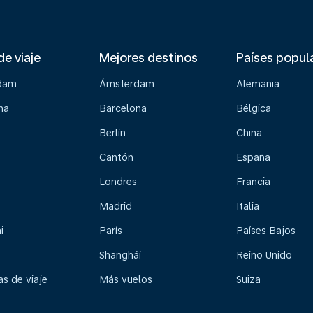
de viaje
Mejores destinos
Países popul
dam
Ámsterdam
Alemania
na
Barcelona
Bélgica
Berlín
China
Cantón
España
Londres
Francia
Madrid
Italia
i
París
Países Bajos
Shanghái
Reino Unido
s de viaje
Más vuelos
Suiza