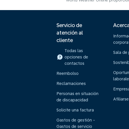
World Weather Online proporcion
Servicio de
Acerc
atención al
Informa
cliente
corpora
Todas las
Sala de
opciones de
Sostenib
contactos
Oportun
Reembolso
laborale
Reclamaciones
Empresa
Personas en situación
Afiliarse
de discapacidad
Solicite una factura
Gastos de gestión -
Gastos de servicio