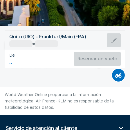
Alemania
Quito (UIO) - Frankfurt/Main (FRA)
Frankfurt am Main
De
21°C
Alemania
Reservar un vuelo
Duración del vuelo
Ag.
World Weather Online proporciona la información
meteorológica. Air France-KLM no es responsable de la
fiabilidad de estos datos.
Servicio de atención al cliente