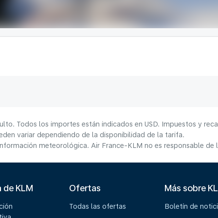
ulto. Todos los importes están indicados en USD. Impuestos y reca
den variar dependiendo de la disponibilidad de la tarifa.
información meteorológica. Air France-KLM no es responsable de la
a de KLM
Ofertas
Más sobre K
ción
Todas las ofertas
Boletín de notic
tiva