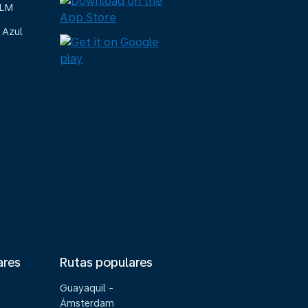
KLM
 Azul
ares
Rutas populares
Guayaquil -
Ámsterdam