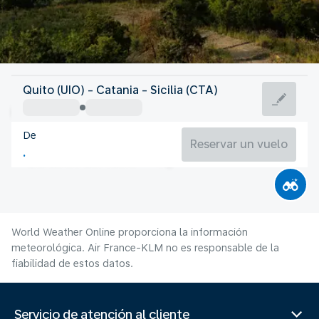
Italia
Quito (UIO) - Catania - Sicilia (CTA)
Catania
De
28°C
Italia
Reservar un vuelo
Duración del vuelo
Ag.
World Weather Online proporciona la información
meteorológica. Air France-KLM no es responsable de la
fiabilidad de estos datos.
Servicio de atención al cliente