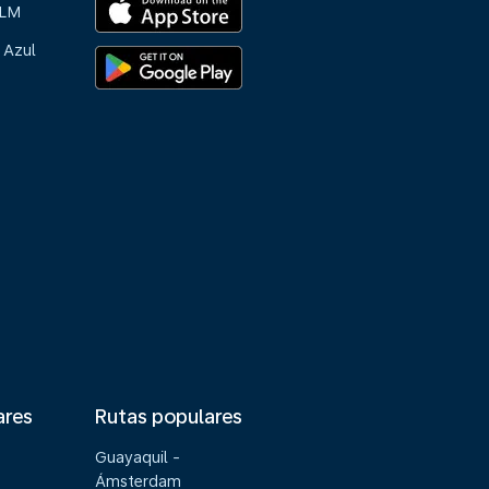
KLM
 Azul
ares
Rutas populares
Guayaquil -
Ámsterdam