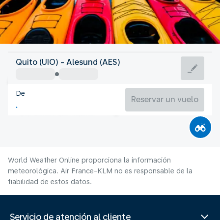
Noruega
Quito (UIO) - Alesund (AES)
Ålesund
De
14°C
Noruega
Reservar un vuelo
Duración del vuelo
Ag.
World Weather Online proporciona la información
meteorológica. Air France-KLM no es responsable de la
fiabilidad de estos datos.
Servicio de atención al cliente