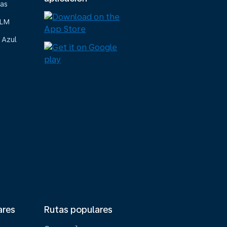
ias
KLM
 Azul
ares
Rutas populares