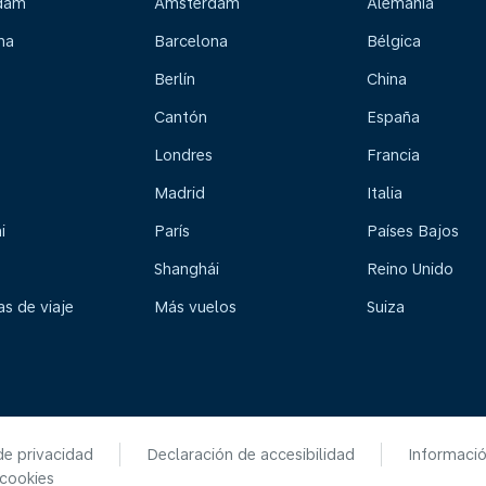
dam
Ámsterdam
Alemania
na
Barcelona
Bélgica
Berlín
China
Cantón
España
Londres
Francia
Madrid
Italia
i
París
Países Bajos
Shanghái
Reino Unido
s de viaje
Más vuelos
Suiza
de privacidad
Declaración de accesibilidad
Informaci
 cookies