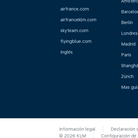
Ámster
airfrance.com
Barcelo
airfranceklm.com
Berlín
skyteam.com
Londres
flyingblue.com
Madrid
Inglés
París
Shanghá
Zúrich
Mas guía
Información legal
Declaración 
© 2026 KLM
Configuración de