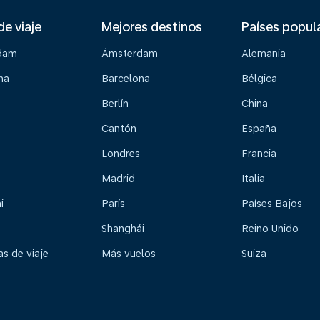
de viaje
Mejores destinos
Países popul
dam
Ámsterdam
Alemania
na
Barcelona
Bélgica
Berlín
China
Cantón
España
Londres
Francia
Madrid
Italia
i
París
Países Bajos
Shanghái
Reino Unido
s de viaje
Más vuelos
Suiza