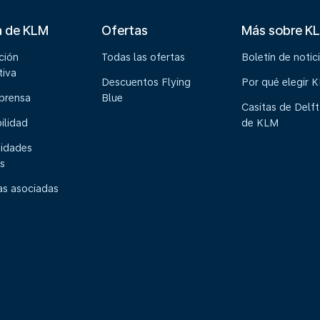
a de KLM
Ofertas
Más sobre K
ción
Todas las ofertas
Boletín de notic
tiva
Descuentos Flying
Por qué elegir 
 prensa
Blue
Casitas de Delft
ilidad
de KLM
idades
s
s asociadas