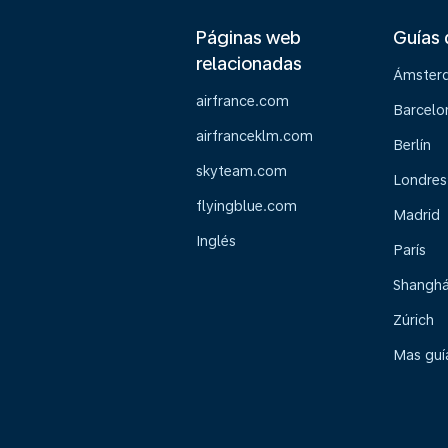
Páginas web
Guías 
relacionadas
Ámster
airfrance.com
Barcelo
airfranceklm.com
Berlín
skyteam.com
Londres
flyingblue.com
Madrid
Inglés
París
Shanghá
Zúrich
Mas guía