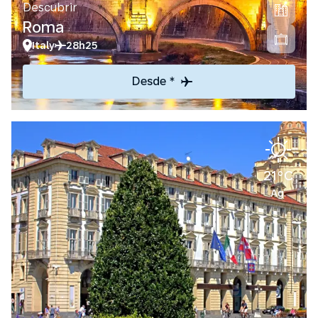
Descubrir
Roma
Italy
28h25
Desde *
21°C
Ag.