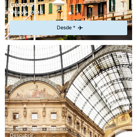
Génova
Italy
30h40
Desde *
24°C
Ag.
Descubrir