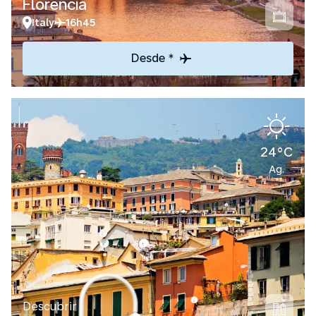
Florencia
Italy
16h45
Desde *
24°C
Ag.
Descubrir