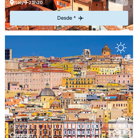
Italy
23h20
Desde *
27°C
Ag.
Descubrir
Cagliari