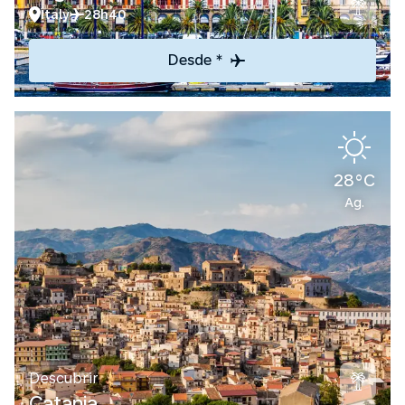
Italy
28h40
Desde *
28°C
Ag.
Descubrir
Catania