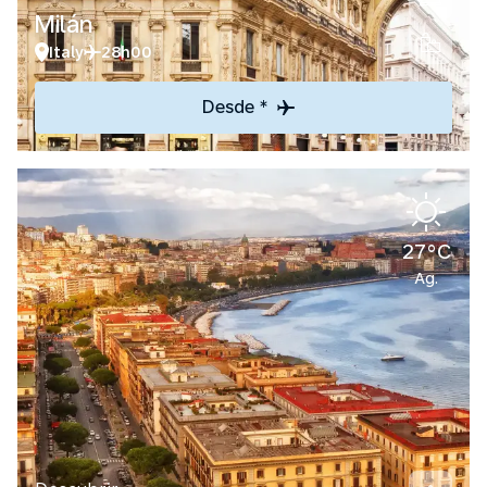
Milán
Italy
28h00
Desde *
27°C
Ag.