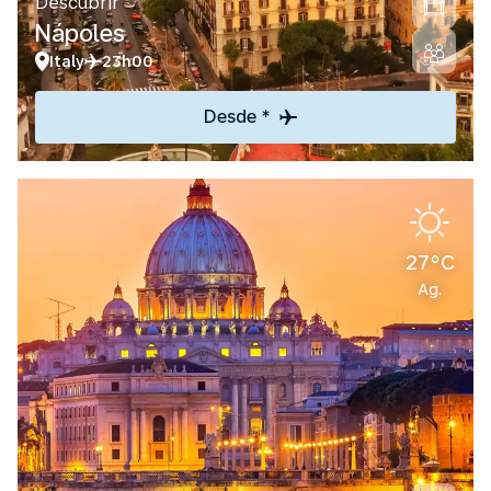
Descubrir
Nápoles
Italy
23h00
Desde *
27°C
Ag.