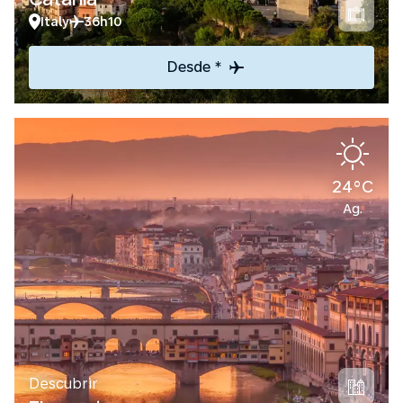
Italy
36h10
Desde *
24°C
Ag.
Descubrir