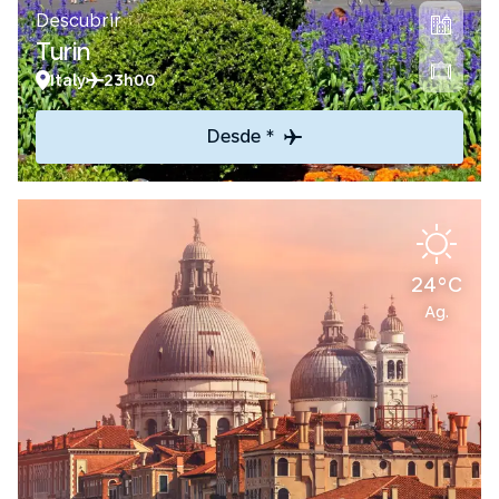
Descubrir
Turin
Italy
23h00
Desde *
24°C
Ag.