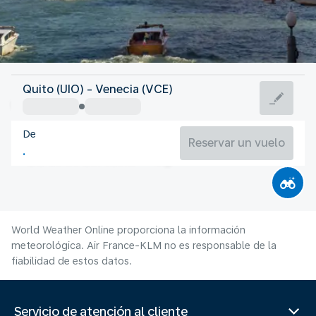
Italia
Quito (UIO) - Venecia (VCE)
Venecia
De
24°C
Italia
Reservar un vuelo
Duración del vuelo
Ag.
World Weather Online proporciona la información
meteorológica. Air France-KLM no es responsable de la
fiabilidad de estos datos.
Servicio de atención al cliente