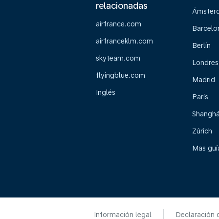
relacionadas
Ámster
airfrance.com
Barcelo
airfranceklm.com
Berlín
skyteam.com
Londres
flyingblue.com
Madrid
Inglés
París
Shanghá
Zúrich
Mas guía
Información legal
Declaración 