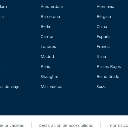
dam
Ámsterdam
Alemania
na
Barcelona
Bélgica
Berlín
China
Cantón
España
Londres
Francia
Madrid
Italia
i
París
Países Bajos
Shanghái
Reino Unido
s de viaje
Más vuelos
Suiza
de privacidad
Declaración de accesibilidad
Informaci