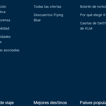
ción
Todas las ofertas
Boletín de notic
tiva
Descuentos Flying
Por qué elegir 
 prensa
Blue
Casitas de Delft
ilidad
de KLM
idades
s
s asociadas
de viaje
Mejores destinos
Países popul