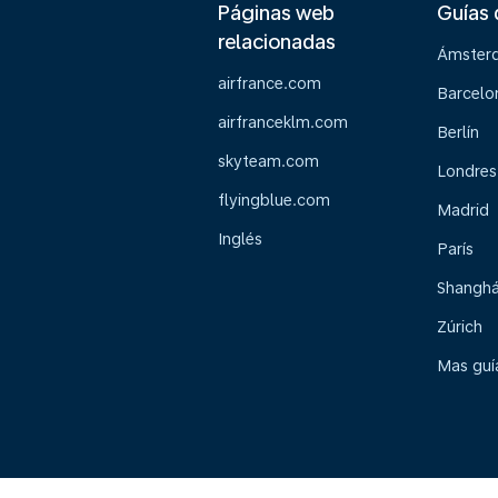
Páginas web
Guías 
relacionadas
Ámster
airfrance.com
Barcelo
airfranceklm.com
Berlín
skyteam.com
Londres
flyingblue.com
Madrid
Inglés
París
Shanghá
Zúrich
Mas guía