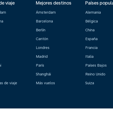
de viaje
Mejores destinos
Países popul
dam
Ámsterdam
Alemania
na
Barcelona
Bélgica
Berlín
China
Cantón
España
Londres
Francia
Madrid
Italia
i
París
Países Bajos
Shanghái
Reino Unido
s de viaje
Más vuelos
Suiza