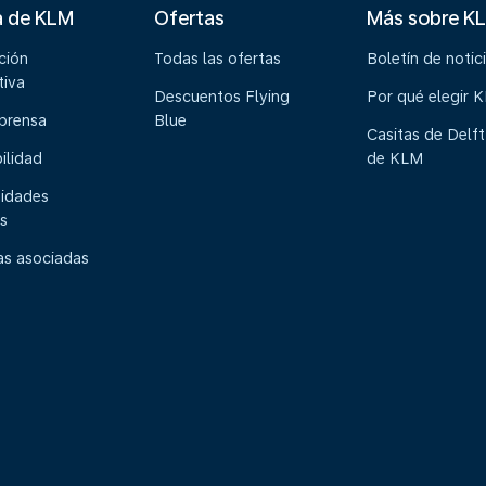
a de KLM
Ofertas
Más sobre K
ción
Todas las ofertas
Boletín de notic
tiva
Descuentos Flying
Por qué elegir 
 prensa
Blue
Casitas de Delft
ilidad
de KLM
idades
s
s asociadas