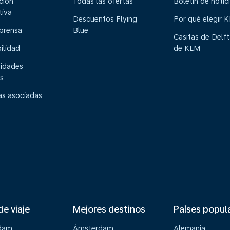
ción
Todas las ofertas
Boletín de notic
tiva
Descuentos Flying
Por qué elegir 
 prensa
Blue
Casitas de Delft
ilidad
de KLM
idades
s
s asociadas
de viaje
Mejores destinos
Países popul
dam
Ámsterdam
Alemania