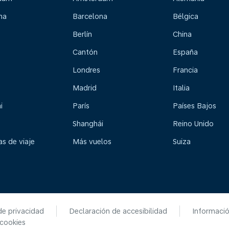
na
Barcelona
Bélgica
Berlín
China
Cantón
España
Londres
Francia
Madrid
Italia
i
París
Países Bajos
Shanghái
Reino Unido
s de viaje
Más vuelos
Suiza
de privacidad
Declaración de accesibilidad
Informaci
 cookies