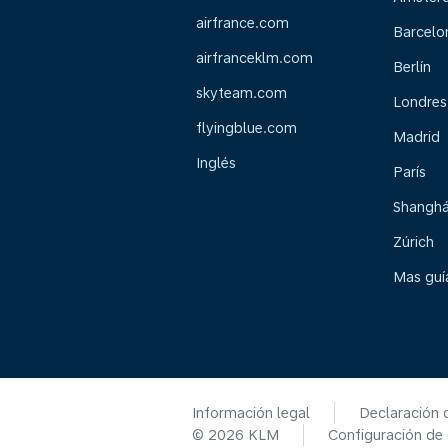
airfrance.com
Barcelo
airfranceklm.com
Berlín
skyteam.com
Londres
flyingblue.com
Madrid
Inglés
París
Shanghá
Zúrich
Mas guía
Información legal
Declaración 
© 2026 KLM
Configuración de