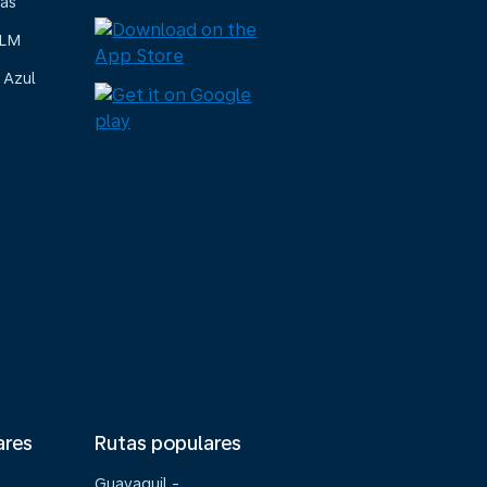
ias
KLM
 Azul
ares
Rutas populares
Guayaquil -