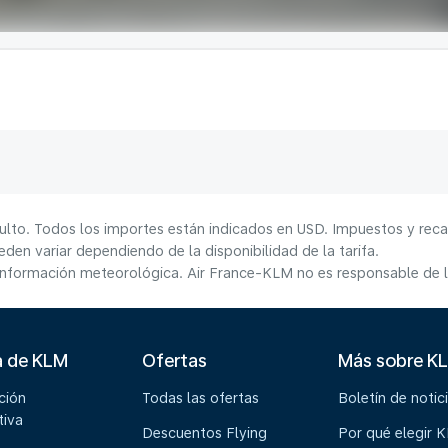
ulto. Todos los importes están indicados en USD. Impuestos y reca
den variar dependiendo de la disponibilidad de la tarifa.
información meteorológica. Air France-KLM no es responsable de la
a de KLM
Ofertas
Más sobre K
ción
Todas las ofertas
Boletín de notic
tiva
Descuentos Flying
Por qué elegir 