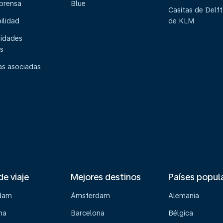
 prensa
Blue
Casitas de Delft
ilidad
de KLM
idades
s
s asociadas
de viaje
Mejores destinos
Países popul
dam
Ámsterdam
Alemania
na
Barcelona
Bélgica