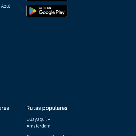
 Azul
ares
Rutas populares
Guayaquil -
Ámsterdam