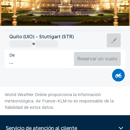
Alemania
Quito (UIO) - Stuttgart (STR)
Stuttgart
De
19°C
Alemania
Reservar un vuelo
Duración del vuelo
Ag.
World Weather Online proporciona la información
meteorológica. Air France-KLM no es responsable de la
fiabilidad de estos datos.
Servicio de atención al cliente