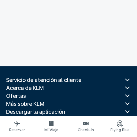
Servicio de atención al cliente
Acerca de KLM
Ofertas
Más sobre KLM
Descargar la aplicación
Páginas web relacionadas
Guías de viaje
Reservar
Mi Viaje
Check-in
Flying Blue
Mejores destinos