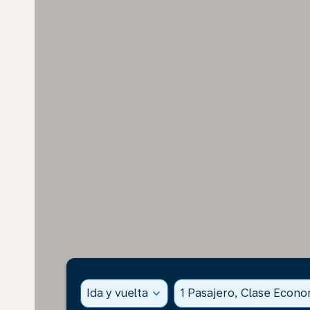
Ida y vuelta
expand_more
1 Pasajero, Clase Econ