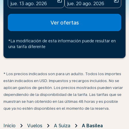
today
today
fc-booking-departure-date-aria-label
fc-booking-return-date-ari
jue. 13 ago. 2026
jue. 20 ago. 2026
Ver ofertas
*La modificación de esta información puede resultar en
una tarifa diferente
* Los precios indicados son para un adulto. Todos los importes
están indicados en USD. Impuestos y recargos incluidos. No se
aplican gastos de gestión. Los precios mostrados pueden variar
dependiendo de la disponibilidad de la tarifa. Las tarifas que se
muestran se han obtenido en las últimas 48 horas y es posible
que ya no estén disponibles en el momento de la reserva.
Inicio
Vuelos
A Suiza
A Basilea