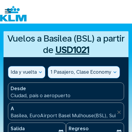

Vuelos a Basilea (BSL) a partir
de
USD1021
Ida y vuelta
expand_more
1 Pasajero, Clase Economy
expand_more
Desde
Ciudad, país o aeropuerto
A
close
Basilea, EuroAirport Basel Mulhouse(BSL), Suiza
Salida
Regreso