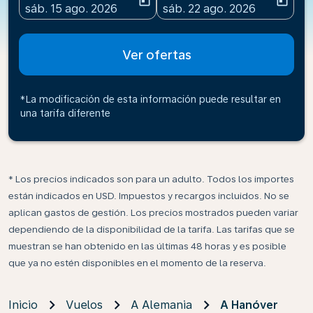
today
today
fc-booking-departure-date-aria-label
fc-booking-return-date-ari
sáb. 15 ago. 2026
sáb. 22 ago. 2026
Ver ofertas
*La modificación de esta información puede resultar en
una tarifa diferente
* Los precios indicados son para un adulto. Todos los importes
están indicados en USD. Impuestos y recargos incluidos. No se
aplican gastos de gestión. Los precios mostrados pueden variar
dependiendo de la disponibilidad de la tarifa. Las tarifas que se
muestran se han obtenido en las últimas 48 horas y es posible
que ya no estén disponibles en el momento de la reserva.
Inicio
Vuelos
A Alemania
A Hanóver