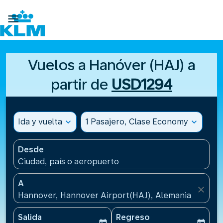

Vuelos a Hanóver (HAJ) a
partir de
USD1294
Ida y vuelta
expand_more
1 Pasajero, Clase Economy
expand_more
Desde
Ciudad, país o aeropuerto
A
close
Hannover, Hannover Airport(HAJ), Alemania
Salida
Regreso