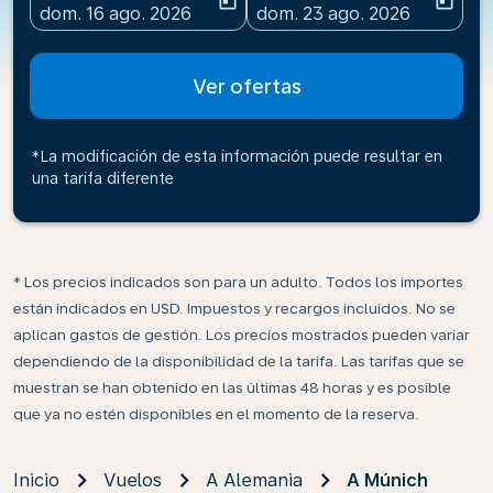
today
today
fc-booking-departure-date-aria-label
fc-booking-return-date-ari
dom. 16 ago. 2026
dom. 23 ago. 2026
Ver ofertas
*La modificación de esta información puede resultar en
una tarifa diferente
* Los precios indicados son para un adulto. Todos los importes
están indicados en USD. Impuestos y recargos incluidos. No se
aplican gastos de gestión. Los precios mostrados pueden variar
dependiendo de la disponibilidad de la tarifa. Las tarifas que se
muestran se han obtenido en las últimas 48 horas y es posible
que ya no estén disponibles en el momento de la reserva.
Inicio
Vuelos
A Alemania
A Múnich