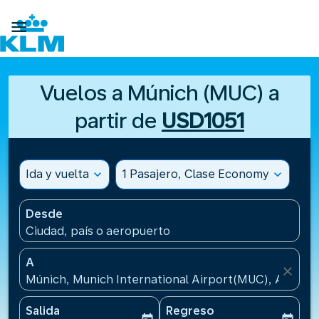

Vuelos a Múnich (MUC) a
partir de
USD1051
Ida y vuelta
expand_more
1 Pasajero, Clase Economy
expand_more
Desde
Ciudad, país o aeropuerto
A
close
Múnich, Munich International Airport(MUC), Aleman
Salida
Regreso