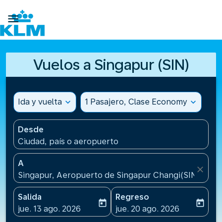

Vuelos a Singapur (SIN)
Ida y vuelta
expand_more
1 Pasajero, Clase Economy
expand_more
Desde
Ciudad, país o aeropuerto
A
close
Singapur, Aeropuerto de Singapur Changi(SIN), Sin
Salida
Regreso
today
today
fc-booking-departure-date-aria-label
fc-booking-return-date-ari
jue. 13 ago. 2026
jue. 20 ago. 2026