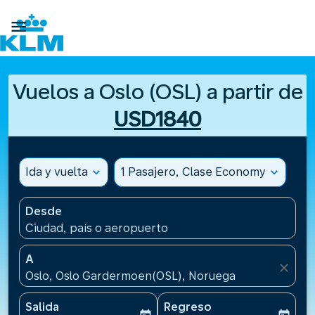

Vuelos a Oslo (OSL) a partir de
USD1840
Ida y vuelta
expand_more
1 Pasajero, Clase Economy
expand_more
Desde
Ciudad, país o aeropuerto
A
close
Oslo, Oslo Gardermoen(OSL), Noruega
Salida
Regreso