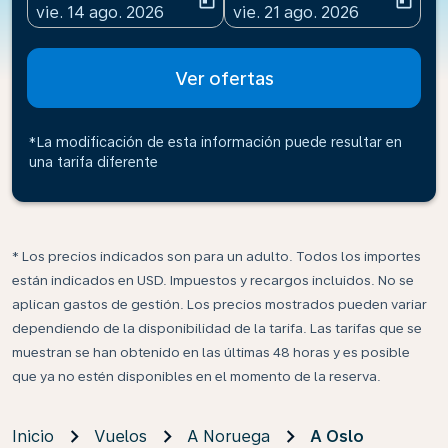
today
today
fc-booking-departure-date-aria-label
fc-booking-return-date-ari
vie. 14 ago. 2026
vie. 21 ago. 2026
Ver ofertas
*La modificación de esta información puede resultar en
una tarifa diferente
* Los precios indicados son para un adulto. Todos los importes
están indicados en USD. Impuestos y recargos incluidos. No se
aplican gastos de gestión. Los precios mostrados pueden variar
dependiendo de la disponibilidad de la tarifa. Las tarifas que se
muestran se han obtenido en las últimas 48 horas y es posible
que ya no estén disponibles en el momento de la reserva.
Inicio
Vuelos
A Noruega
A Oslo