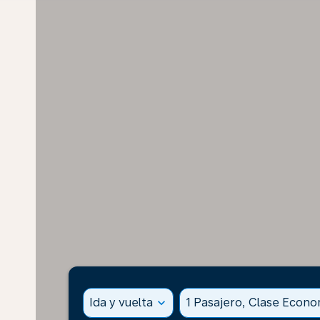
Ida y vuelta
expand_more
1 Pasajero, Clase Econ