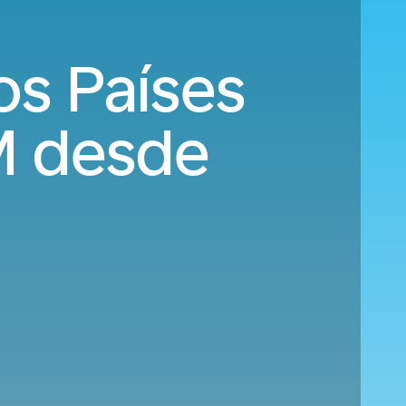
os Países
M desde