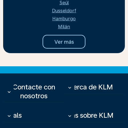
Seúl
Dusseldorf
Hamburgo
Milán
Ver más
Contacte con
Acerca de KLM
keyboard_arrow_down
keyboard_arrow_down
nosotros
Deals
Más sobre KLM
keyboard_arrow_down
keyboard_arrow_down