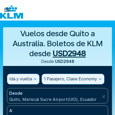

Vuelos desde Quito a
Australia. Boletos de KLM
desde
USD2948
Desde
USD2948
Ida y vuelta
expand_more
1 Pasajero, Clase Economy
expand_more
Desde
close
Quito, Mariscal Sucre Airport(UIO), Ecuador
A