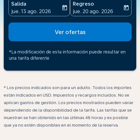
Salida
Regreso
today
today
fc-booking-departure-date-aria-label
fc-booking-return-date-ari
jue. 13 ago. 2026
jue. 20 ago. 2026
Ver ofertas
*La modificación de esta información puede resultar en
una tarifa diferente
* Los precios indicados son para un adulto. Todos los importes
están indicados en USD. Impuestos y recargos incluidos. No se
aplican gastos de gestión. Los precios mostrados pueden variar
dependiendo de la disponibilidad de la tarifa. Las tarifas que se
muestran se han obtenido en las últimas 48 horas y es posible
que ya no estén disponibles en el momento de la reserva.