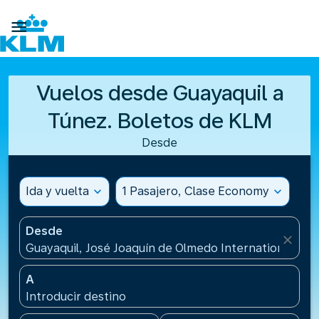

Vuelos desde Guayaquil a
Túnez. Boletos de KLM
Desde
Ida y vuelta
expand_more
1 Pasajero, Clase Economy
expand_more
Desde
close
Guayaquil, José Joaquín de Olmedo International Air
A
Introducir destino