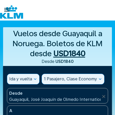

Vuelos desde Guayaquil a
Noruega. Boletos de KLM
desde
USD1840
Desde
USD1840
Ida y vuelta
expand_more
1 Pasajero, Clase Economy
expand_more
Desde
close
Guayaquil, José Joaquín de Olmedo International Air
A