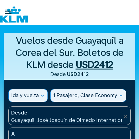

Vuelos desde Guayaquil a
Corea del Sur. Boletos de
KLM desde
USD2412
Desde
USD2412
Ida y vuelta
expand_more
1 Pasajero, Clase Economy
expand_more
Desde
close
Guayaquil, José Joaquín de Olmedo International Air
A