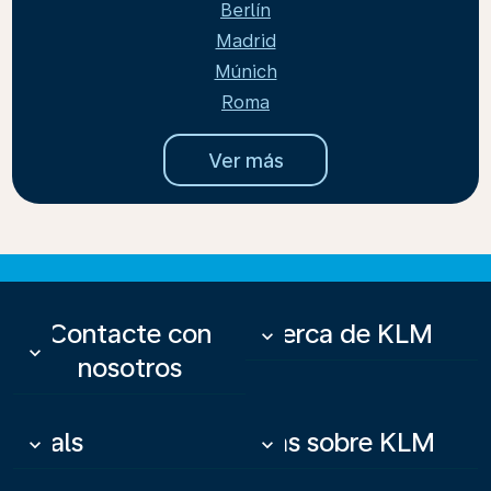
Berlín
Madrid
Múnich
Roma
Ver más
Contacte con
Acerca de KLM
keyboard_arrow_down
keyboard_arrow_down
nosotros
Deals
Más sobre KLM
keyboard_arrow_down
keyboard_arrow_down