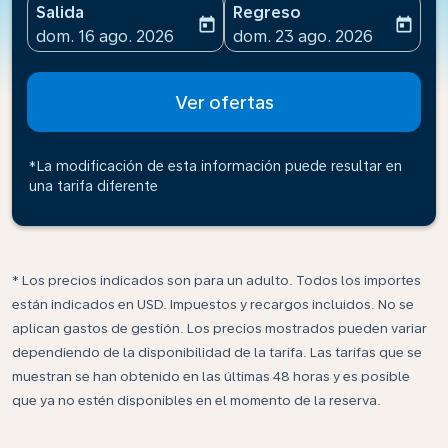
Salida
Regreso
today
today
fc-booking-departure-date-aria-label
fc-booking-return-date-ari
dom. 16 ago. 2026
dom. 23 ago. 2026
Ver ofertas
*La modificación de esta información puede resultar en
una tarifa diferente
* Los precios indicados son para un adulto. Todos los importes
están indicados en USD. Impuestos y recargos incluidos. No se
aplican gastos de gestión. Los precios mostrados pueden variar
dependiendo de la disponibilidad de la tarifa. Las tarifas que se
muestran se han obtenido en las últimas 48 horas y es posible
que ya no estén disponibles en el momento de la reserva.