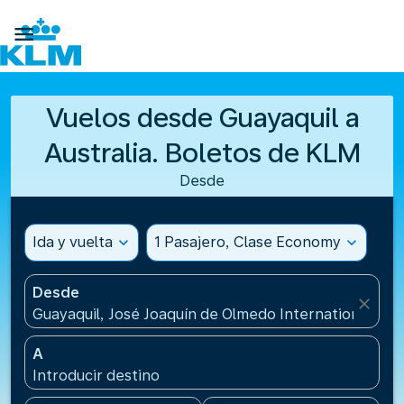

Vuelos desde Guayaquil a
Australia. Boletos de KLM
Desde
Ida y vuelta
expand_more
1 Pasajero, Clase Economy
expand_more
Desde
close
Guayaquil, José Joaquín de Olmedo International Air
A
Introducir destino