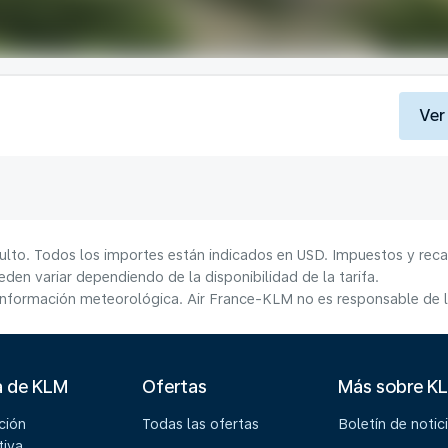
Ver
ulto. Todos los importes están indicados en USD. Impuestos y reca
den variar dependiendo de la disponibilidad de la tarifa.
información meteorológica. Air France-KLM no es responsable de la
a de KLM
Ofertas
Más sobre K
ción
Todas las ofertas
Boletín de notic
tiva