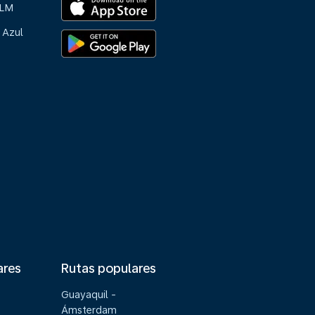
KLM
 Azul
ares
Rutas populares
Guayaquil -
Ámsterdam