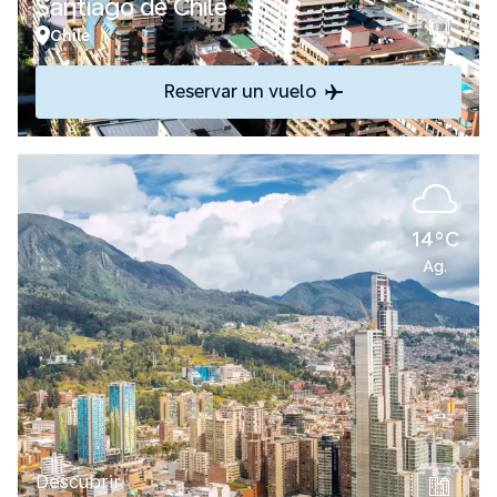
Santiago de Chile
Chile
Reservar un vuelo
14°C
Ag.
Descubrir