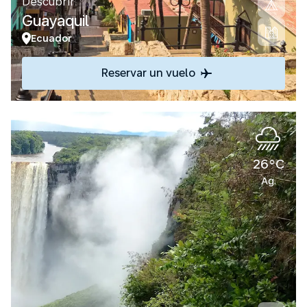
Descubrir
Guayaquil
Ecuador
Reservar un vuelo
26°C
Ag.