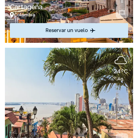
Cartagena
Colombia
Reservar un vuelo
24°C
Ag.