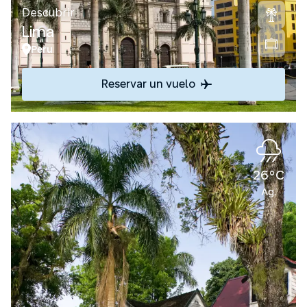
Descubrir
Lima
Peru
Reservar un vuelo
26°C
Ag.