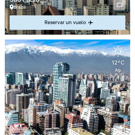
Brazil
Reservar un vuelo
12°C
Ag.
Descubrir