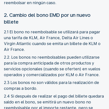
reembolsar en ningún caso.
2. Cambio del bono EMD por un nuevo
billete
2.1 El bono no reembolsable se utilizará para pagar
una tarifa de KLM, Air France, Delta Air Lines o
Virgin Atlantic cuando se emita un billete de KLM o
Air France.
2.2. Los bonos no reembolsables pueden utilizarse
para la compra anticipada de otros productos y
servicios opcionales (cuando se oferten) en vuelos
operados y comercializados por KLM o Air France.
2.3 Los bonos no son válidos para la realización de
compras a bordo.
2.4 Si después de realizar el pago del billete quedara
saldo en el bono, se emitirá un nuevo bono no
reembolsable por el importe restante, pero se