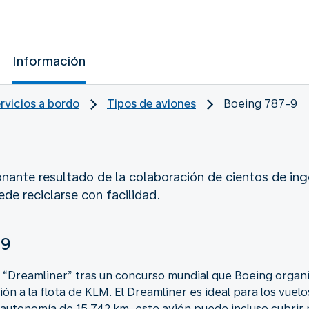
Información
ervicios a bordo
Tipos de aviones
Boeing 787-9
onante resultado de la colaboración de cientos de in
de reciclarse con facilidad.
-9
 “Dreamliner” tras un concurso mundial que Boeing organi
n a la flota de KLM. El Dreamliner es ideal para los vuel
autonomía de 15 742 km, este avión puede incluso cubrir 