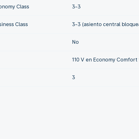
conomy Class
3-3
siness Class
3-3 (asiento central bloqu
No
110 V en Economy Comfort y
3