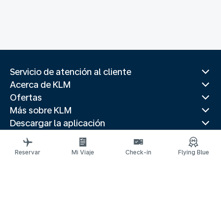
Servicio de atención al cliente
Acerca de KLM
Ofertas
Más sobre KLM
Descargar la aplicación
Páginas web relacionadas
Guías de viaje
Reservar
Mi Viaje
Check-in
Flying Blue
Mejores destinos
Países populares
Rutas populares