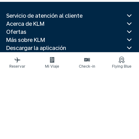
Servicio de atención al cliente
Acerca de KLM
Ofertas
Más sobre KLM
Descargar la aplicación
Páginas web relacionadas
Guías de viaje
Reservar
Mi Viaje
Check-in
Flying Blue
Mejores destinos
Países populares
Rutas populares
Información legal
Declaración de privacidad
Declaración de accesibilidad
Información de Contacto
© 2026 KLM
Configuración de cookies