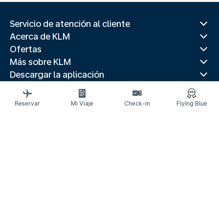
Servicio de atención al cliente
Acerca de KLM
Ofertas
Más sobre KLM
Descargar la aplicación
Páginas web relacionadas
Guías de viaje
Reservar
Mi Viaje
Check-in
Flying Blue
Mejores destinos
Países populares
Rutas populares
Información legal
Declaración de privacidad
Declaración de accesibilidad
Información de Contacto
© 2026 KLM
Configuración de cookies