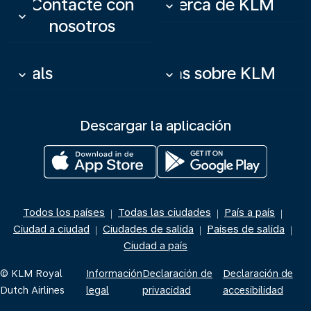
Contacte con
Acerca de KLM
keyboard_arrow_down
keyboard_arrow_down
nosotros
Deals
Más sobre KLM
keyboard_arrow_down
keyboard_arrow_down
Descargar la aplicación
Todos los países
Todas las ciudades
País a país
|
|
|
Ciudad a ciudad
Ciudades de salida
Países de salida
|
|
|
Ciudad a país
© KLM Royal
Información
Declaración de
Declaración de
Dutch Airlines
legal
privacidad
accesibilidad