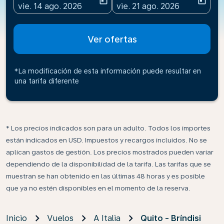
today
today
fc-booking-departure-date-aria-label
fc-booking-return-date-ari
vie. 14 ago. 2026
vie. 21 ago. 2026
Ver ofertas
*La modificación de esta información puede resultar en
una tarifa diferente
* Los precios indicados son para un adulto. Todos los importes
están indicados en USD. Impuestos y recargos incluidos. No se
aplican gastos de gestión. Los precios mostrados pueden variar
dependiendo de la disponibilidad de la tarifa. Las tarifas que se
muestran se han obtenido en las últimas 48 horas y es posible
que ya no estén disponibles en el momento de la reserva.
Inicio
Vuelos
A Italia
Quito - Bríndisi