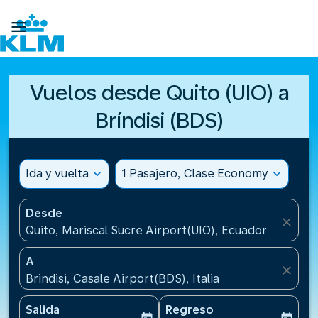

Vuelos desde Quito (UIO) a
Bríndisi (BDS)
Ida y vuelta
expand_more
1 Pasajero, Clase Economy
expand_more
Desde
close
Quito, Mariscal Sucre Airport(UIO), Ecuador
A
close
Brindisi, Casale Airport(BDS), Italia
Salida
Regreso