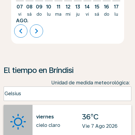
07
08
09
10
11
12
13
14
15
16
17
18
vi
sá
do
lu
ma
mi
ju
vi
sá
do
lu
ma
AGO.
chevron_left
chevron_right
El tiempo en Bríndisi
Unidad de medida meteorológica
:
Weather unit option Celsius Selected
Celsius
keyboard_arrow_down
36°C
viernes
cielo claro
Vie 7 Ago 2026