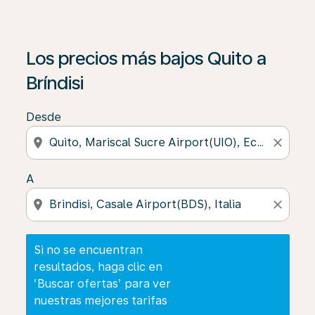
Si no se encuentran resultados, haga clic en ‘Buscar of
Los precios más bajos Quito a
Bríndisi
Desde
location_on
close
A
location_on
close
Si no se encuentran
resultados, haga clic en
‘Buscar ofertas’ para ver
nuestras mejores tarifas