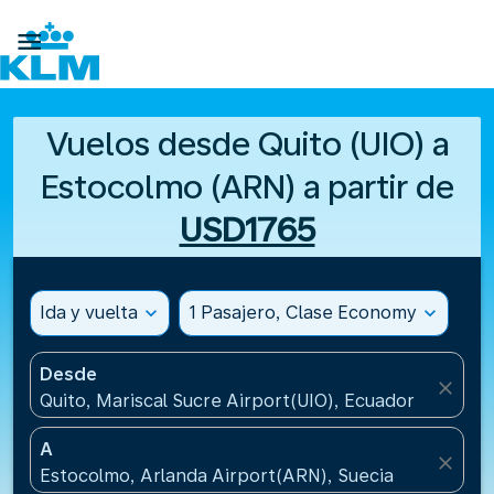

Vuelos desde Quito (UIO) a
Estocolmo (ARN) a partir de
USD1765
Ida y vuelta
expand_more
1 Pasajero, Clase Economy
expand_more
Desde
close
Quito, Mariscal Sucre Airport(UIO), Ecuador
A
close
Estocolmo, Arlanda Airport(ARN), Suecia