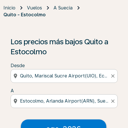
Inicio
Vuelos
A Suecia
Quito - Estocolmo
Los precios más bajos Quito a
Estocolmo
Desde
location_on
close
A
location_on
close