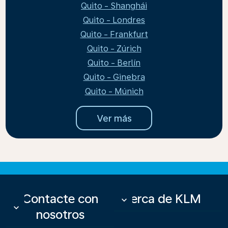
Quito - Shanghái
Quito - Londres
Quito - Frankfurt
Quito - Zúrich
Quito - Berlín
Quito - Ginebra
Quito - Múnich
Ver más
Contacte con
Acerca de KLM
keyboard_arrow_down
keyboard_arrow_down
nosotros