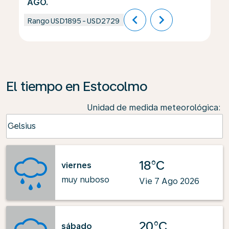
AGO.
chevron_left
chevron_right
Rango
USD1895
-
USD2729
El tiempo en Estocolmo
Unidad de medida meteorológica
:
Weather unit option Celsius Selected
Celsius
keyboard_arrow_down
18°C
viernes
muy nuboso
Vie 7 Ago 2026
20°C
sábado