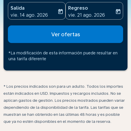
Salida
Regreso
today
today
fc-booking-departure-date-aria-label
fc-booking-return-date-ari
vie. 14 ago. 2026
vie. 21 ago. 2026
Ver ofertas
*La modificación de esta información puede resultar en
una tarifa diferente
* Los precios indicados son para un adulto. Todos los importes
están indicados en USD. Impuestos y recargos incluidos. No se
aplican gastos de gestión. Los precios mostrados pueden variar
dependiendo de la disponibilidad de la tarifa. Las tarifas que se
muestran se han obtenido en las últimas 48 horas y es posible
que ya no estén disponibles en el momento de la reserva.