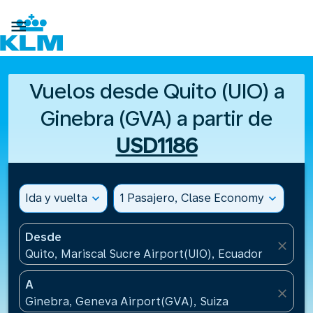

Vuelos desde Quito (UIO) a
Ginebra (GVA) a partir de
USD1186
Ida y vuelta
expand_more
1 Pasajero, Clase Economy
expand_more
Desde
close
Quito, Mariscal Sucre Airport(UIO), Ecuador
A
close
Ginebra, Geneva Airport(GVA), Suiza