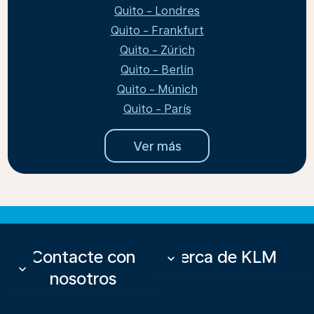
Quito - Londres
Quito - Frankfurt
Quito - Zúrich
Quito - Berlín
Quito - Múnich
Quito - París
Ver más
Contacte con
Acerca de KLM
keyboard_arrow_down
keyboard_arrow_down
nosotros