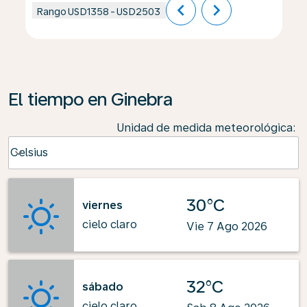
chevron_left
chevron_right
Rango
USD1358
-
USD2503
El tiempo en Ginebra
Unidad de medida meteorológica
:
Weather unit option Celsius Selected
Celsius
keyboard_arrow_down
30°C
viernes
cielo claro
Vie 7 Ago 2026
32°C
sábado
cielo claro