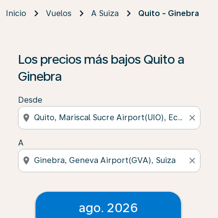
Inicio
Vuelos
A Suiza
Quito - Ginebra
Los precios más bajos Quito a
Ginebra
Desde
location_on
close
A
location_on
close
ago. 2026