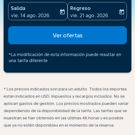
Salida
Regreso
today
today
fc-booking-departure-date-aria-label
fc-booking-return-date-ari
vie. 14 ago. 2026
vie. 21 ago. 2026
Ver ofertas
*La modificación de esta información puede resultar en
una tarifa diferente
* Los precios indicados son para un adulto. Todos los importes
están indicados en USD. Impuestos y recargos incluidos. No se
aplican gastos de gestión. Los precios mostrados pueden variar
dependiendo de la disponibilidad de la tarifa. Las tarifas que se
muestran se han obtenido en las últimas 48 horas y es posible
que ya no estén disponibles en el momento de la reserva.